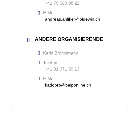
‭+41 79 683 08 22‬
E-Mail
andreas.anliker@bluewin.ch
ANDERE ORGANISIERENDE
Karin Brönnimann
Telefon
+41 31 971 39 13
E-Mail
kadobro@belponline.ch