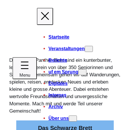
Direkt
zum
Inhalt
wechseln
Startseite
Veranstaltungen
Die Grauen Panther Bern sind ein kunterbunter,
Berichte
lebendiger Verein von über 350 Seniorinnen und
uf em Sprung
Senioren. Gemeinsam gehen wir auf Wanderungen,
spielen, reisen, entdecken Neues und erleben
Digitales
kleine und grosse Abenteuer. Dabei entstehen
Internes
wertvolle Freundschaften und unvergessliche
Momente. Mach mit und werde Teil unserer
Archiv
Gemeinschaft!
Über uns
Das Schwarze Brett