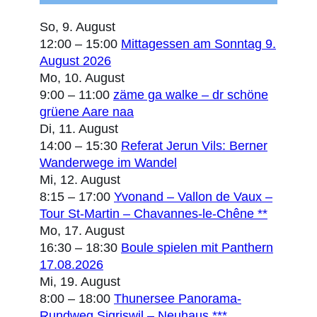
So,
9. August
12:00
–
15:00
Mittagessen am Sonntag 9.
August 2026
Mo,
10. August
9:00
–
11:00
zäme ga walke – dr schöne
grüene Aare naa
Di,
11. August
14:00
–
15:30
Referat Jerun Vils: Berner
Wanderwege im Wandel
Mi,
12. August
8:15
–
17:00
Yvonand – Vallon de Vaux –
Tour St-Martin – Chavannes-le-Chêne **
Mo,
17. August
16:30
–
18:30
Boule spielen mit Panthern
17.08.2026
Mi,
19. August
8:00
–
18:00
Thunersee Panorama-
Rundweg Sigriswil – Neuhaus ***