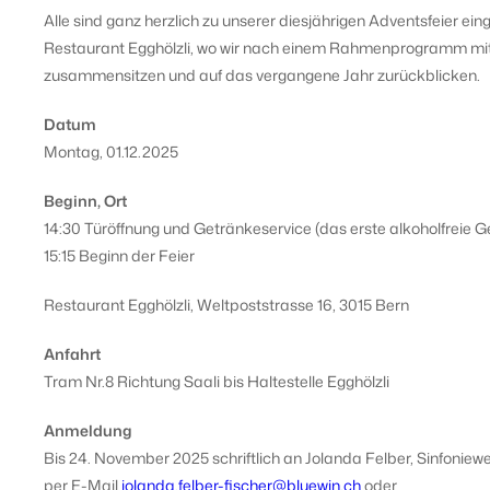
Alle sind ganz herzlich zu unserer diesjährigen Adventsfeier ei
Restaurant Egghölzli, wo wir nach einem Rahmenprogramm mit
zusammensitzen und auf das vergangene Jahr zurückblicken.
Datum
Montag, 01.12.2025
Beginn, Ort
14:30 Türöffnung und Getränkeservice (das erste alkoholfreie Get
15:15 Beginn der Feier
Restaurant Egghölzli, Weltpoststrasse 16, 3015 Bern
Anfahrt
Tram Nr.8 Richtung Saali bis Haltestelle Egghölzli
Anmeldung
Bis 24. November 2025 schriftlich an Jolanda Felber, Sinfoniew
per E-Mail
jolanda.felber-fischer@bluewin.ch
oder