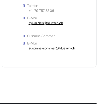
Telefon
+41 79 757 32 06
E-Mail
sylvia.den@bluewin.ch
Susanne Sommer
E-Mail
susanne-sommer@bluewin.ch