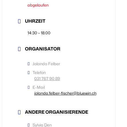
abgelaufen
UHRZEIT
14:30 – 18:00
ORGANISATOR
Jolanda Felber
Telefon
031 767 90 89
E-Mail
jolanda.felber-fischer@bluewin.ch
ANDERE ORGANISIERENDE
Sylvia Den