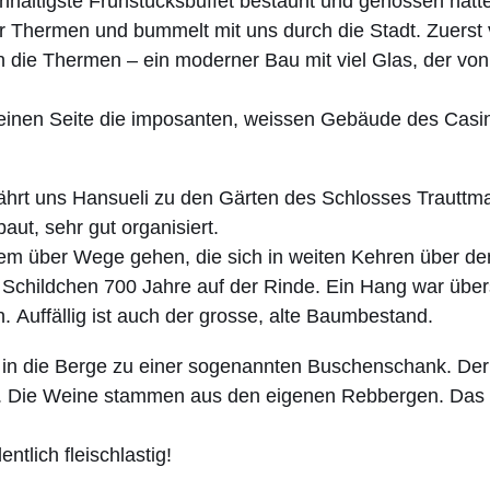
haltigste Frühstücksbuffet bestaunt und genossen hatte
 Thermen und bummelt mit uns durch die Stadt. Zuerst
 die Thermen – ein moderner Bau mit viel Glas, der von
einen Seite die imposanten, weissen Gebäude des Casin
ährt uns Hansueli zu den Gärten des Schlosses Trauttman
ut, sehr gut organisiert.
em über Wege gehen, die sich in weiten Kehren über den
 Schildchen 700 Jahre auf der Rinde. Ein Hang war übers
. Auffällig ist auch der grosse, alte Baumbestand.
 in die Berge zu einer sogenannten Buschenschank. Der H
e. Die Weine stammen aus den eigenen Rebbergen. Das G
entlich fleischlastig!