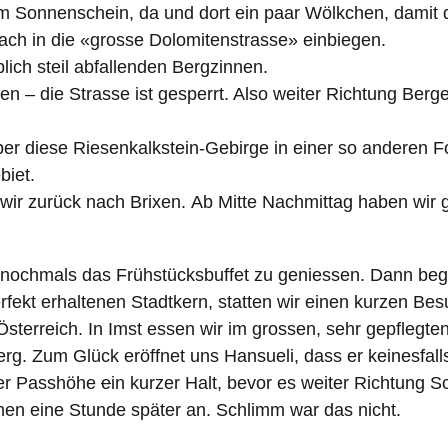
m Sonnenschein, da und dort ein paar Wölkchen, damit di
blach in die «grosse Dolomitenstrasse» einbiegen.
lich steil abfallenden Bergzinnen.
en – die Strasse ist gesperrt. Also weiter Richtung Berg
r diese Riesenkalkstein-Gebirge in einer so anderen F
biet.
 wir zurück nach Brixen. Ab Mitte Nachmittag haben wir 
d nochmals das Frühstücksbuffet zu geniessen. Dann begi
erfekt erhaltenen Stadtkern, statten wir einen kurzen Be
terreich. In Imst essen wir im grossen, sehr gepflegte
rg. Zum Glück eröffnet uns Hansueli, dass er keinesfall
der Passhöhe
e
in kurzer Halt, bevor es weiter Richtung Sc
men eine Stunde später an. Schlimm war das nicht.