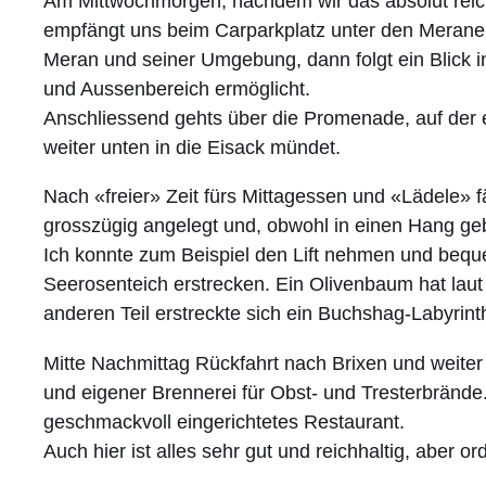
Am Mittwochmorgen, nachdem wir das absolut reich
empfängt uns beim Carparkplatz unter den Meraner
Meran und seiner Umgebung, dann folgt ein Blick in
und Aussenbereich ermöglicht.
Anschliessend gehts über die Promenade, auf der 
weiter unten in die Eisack mündet.
Nach «freier» Zeit fürs Mittagessen und «Lädele» f
grosszügig angelegt und, obwohl in einen Hang geba
Ich konnte zum Beispiel den Lift nehmen und bequ
Seerosenteich erstrecken. Ein Olivenbaum hat laut
anderen Teil erstreckte sich ein Buchshag-Labyrinth
Mitte Nachmittag Rückfahrt nach Brixen und weiter
und eigener Brennerei für Obst- und Tresterbränd
geschmackvoll eingerichtetes Restaurant.
Auch hier ist alles sehr gut und reichhaltig, aber ord